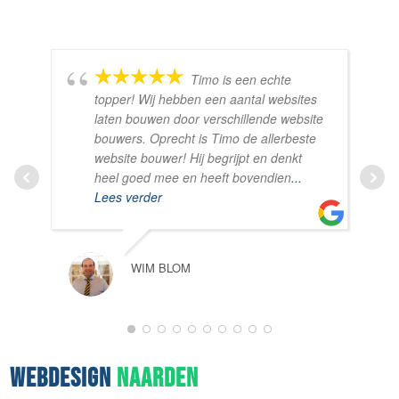
Timo is een echte
topper! Wij hebben een aantal websites
laten bouwen door verschillende website
bouwers. Oprecht is Timo de allerbeste
website bouwer! Hij begrijpt en denkt
heel goed mee en heeft bovendien
...
Lees verder
WIM BLOM
1
2
3
4
5
6
7
8
9
10
WEBDESIGN
NAARDEN