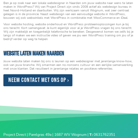
Ben je op zoek naar een lokale webdesigner in Naarden om jouw website naar wens te laten
maken in WordPress? Wij van Project Direct zijn sinds 2008 actief als webdesign bureau in
heel Noord-Holland en daarbuiten. Wij zijn werkzaam vanuit Wognum, wat zeer centraal
gelegen is in de provincie. Naast webdesign van een eenvoudige website in WordPress,
bouwen wij ook webwinkels met WordPress in combinatie met WooCommerce en iDeal.
Voor website hosting, website onderhoud en WordPress probleemoplossingen kun je bij
ons terecht. Kort samengevat: Je kunt eigenlijk voor al je WordPress vragen bij ons terecht.
Wij zijn makkelijk en toegankelijk telefonische te bereiken. Desgewenst komen we zelfs bij je
langs of maken we een instructie video of geven we jou een WordPress training om jou of je
bedrijf verder op weg te helpen.
Website laten maken Naarden
Jouw website laten maken bij ons is leunen op een webdesigner met jarenlange know-how,
ook van jouw branche. Wij omarmen een no-nonsens cultuur en een eerlijke samenwerking
met onze klanten. Dat resulteert in jarenlange relaties en positieve referenties.
Neem contact met ons op
Project Direct | Parelgras 49a | 1687 WV Wognum |
T:
0631762351