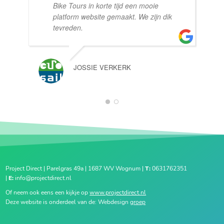
Bike Tours in korte tijd een mooie
platform website gemaakt. We zijn dik
tevreden.
JOSSIE VERKERK
1
2
Project Direct | Parelgras 49a | 1687 WV Wognum |
T:
0631762351
|
E:
info@projectdirect.nl
Of neem ook eens een kijkje op
www.projectdirect.nl
Deze website is onderdeel van de: Webdesign
groep