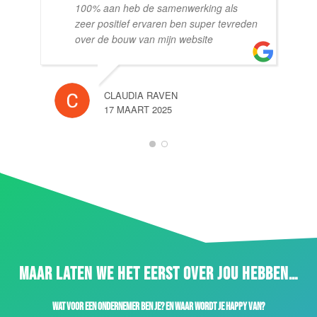
100% aan heb de samenwerking als
zeer positief ervaren ben super tevreden
over de bouw van mijn website
CLAUDIA RAVEN
17 MAART 2025
1
2
MAAR LATEN WE HET EERST OVER JOU HEBBEN…
Wat voor een ondernemer ben je? En waar wordt je happy van?