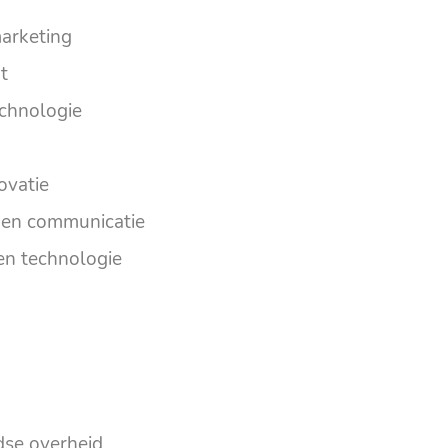
marketing
t
echnologie
ovatie
 en communicatie
 en technologie
dse overheid