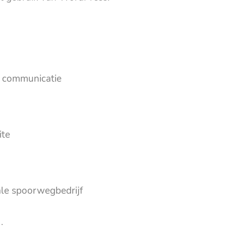
n communicatie
ite
le spoorwegbedrijf