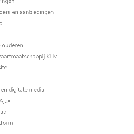
ringen
lders en aanbiedingen
d
p ouderen
vaartmaatschappij KLM
ite
en digitale media
Ajax
lad
tform