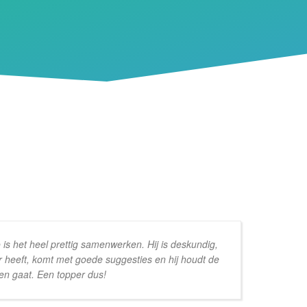
is het heel prettig samenwerken. Hij is deskundig,
r heeft, komt met goede suggesties en hij houdt de
ee
ren gaat. Een topper dus!
Va
mi
pe