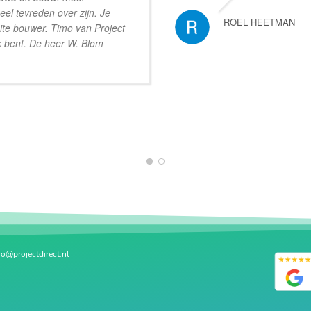
heel tevreden over zijn. Je
ROEL HEETMAN
ite bouwer. Timo van Project
k bent. De heer W. Blom
1
2
fo@projectdirect.nl