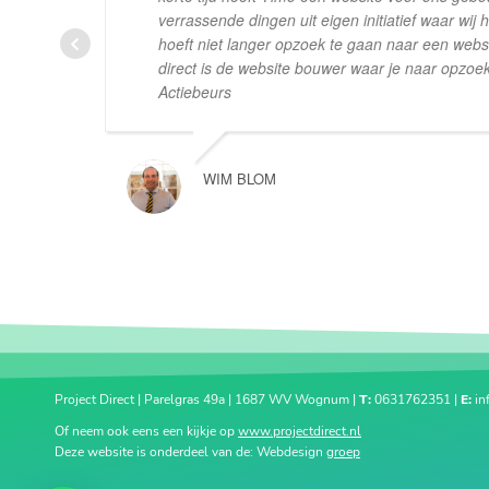
verrassende dingen uit eigen initiatief waar wij 
hoeft niet langer opzoek te gaan naar een webs
direct is de website bouwer waar je naar opzoe
Actiebeurs
WIM BLOM
Project Direct | Parelgras 49a | 1687 WV Wognum |
T:
0631762351 |
E:
in
Of neem ook eens een kijkje op
www.projectdirect.nl
Deze website is onderdeel van de: Webdesign
groep