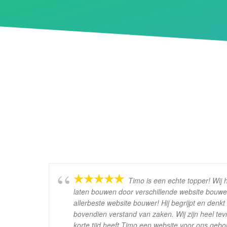
Timo is een echte topper! Wij
laten bouwen door verschillende website bouwe
allerbeste website bouwer! Hij begrijpt en denk
bovendien verstand van zaken. Wij zijn heel tev
korte tijd heeft Timo een website voor ons ge