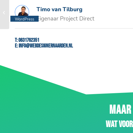
Timo van Tilburg
Perfect slapen Wognum
Eigenaar Project Direct
WordPress
website
T:
0631762351
E:
info@webdesignernaarden.nl
MAAR 
Wat voor