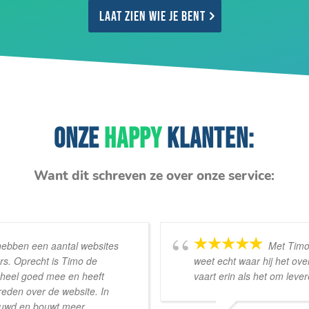
Laat zien wie je bent
ONZE
HAPPY
KLANTEN:
Want dit schreven ze over onze service:
 hebben een aantal websites
Met Timo 
rs. Oprecht is Timo de
weet echt waar hij het ove
t heel goed mee en heeft
vaart erin als het om leve
reden over de website. In
bouwd en bouwt meer