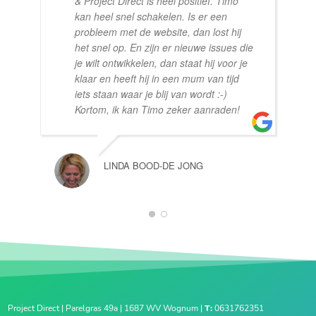
& Project Direct is heel positief. Timo
kan heel snel schakelen. Is er een
probleem met de website, dan lost hij
het snel op. En zijn er nieuwe issues die
je wilt ontwikkelen, dan staat hij voor je
klaar en heeft hij in een mum van tijd
iets staan waar je blij van wordt :-)
Kortom, ik kan Timo zeker aanraden!
LINDA BOOD-DE JONG
1
2
Project Direct | Parelgras 49a | 1687 WV Wognum |
T:
0631762351