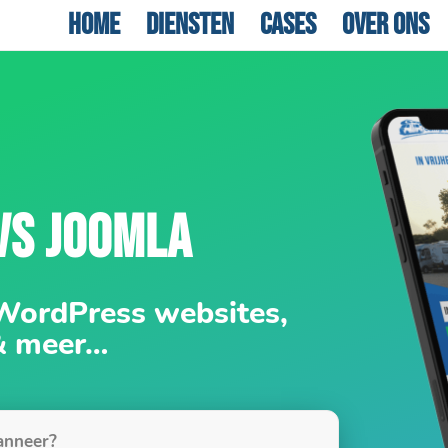
Home
Diensten
Cases
Over ons
VS JOOMLA
 WordPress websites,
& meer…
nneer?