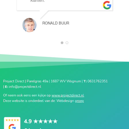
klanten.
RONALD BUUR
1
2
Project Direct | Parelgras 49a | 1687 WV Wognum |
T:
0631762351
|
E:
info@projectdirect.nl
Of neem ook eens een kijkje op
www.projectdirect.nl
Deze website is onderdeel van de: Webdesign
groep
4.9
★★★★★