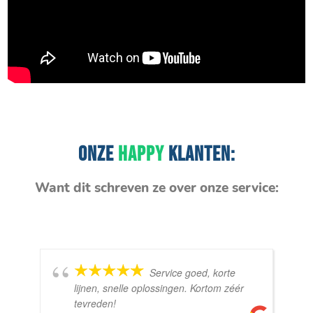
ONZE
HAPPY
KLANTEN:
Want dit schreven ze over onze service:
Service goed, korte
lijnen, snelle oplossingen. Kortom zéér
tevreden!