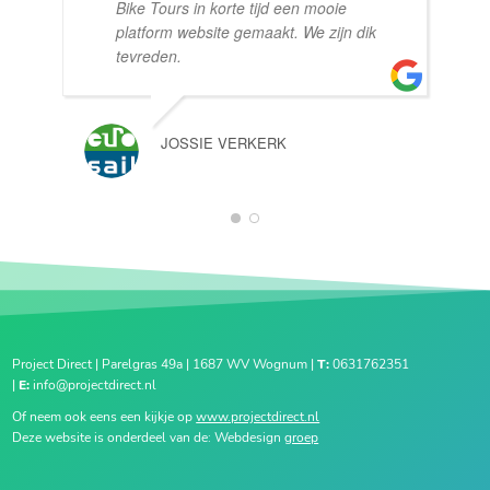
Bike Tours in korte tijd een mooie
platform website gemaakt. We zijn dik
tevreden.
JOSSIE VERKERK
1
2
Project Direct | Parelgras 49a | 1687 WV Wognum |
T:
0631762351
|
E:
info@projectdirect.nl
Of neem ook eens een kijkje op
www.projectdirect.nl
Deze website is onderdeel van de: Webdesign
groep