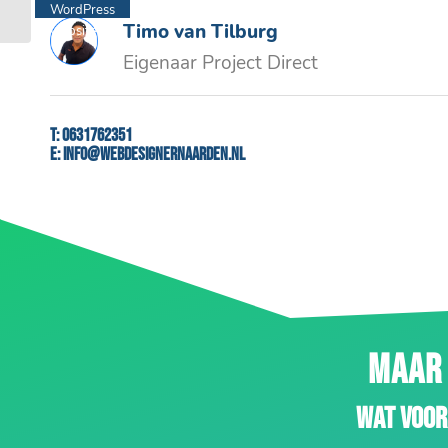
WordPress
Timo van Tilburg
website
Eigenaar Project Direct
T:
0631762351
E:
info@webdesignernaarden.nl
MAAR 
Wat voor