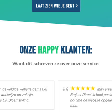
Laat zien wie je bent
ONZE
HAPPY
KLANTEN:
Want dit schreven ze over onze service:
een geweldige website gemaakt!
Mijn erv
werkwijze en zal zijn
Project Direct is heel pos
s CK Bloemstyling.
no-time de website opgele
mee!