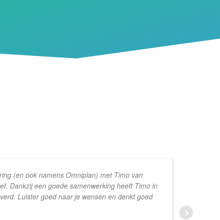
aring (en ook namens Omniplan) met Timo van
itief. Dankzij een goede samenwerking heeft Timo in
be
verd. Luister goed naar je wensen en denkt goed
be
we
be