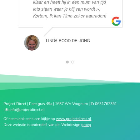
klaar en heeft hij in een mum van tijd
iets staan waar je blij van wordt :-)
Kortom, ik kan Timo zeker aanraden!
LINDA BOOD-DE JONG
1
2
Project Direct | Parelgras 49a | 1687 WV Wognum |
T:
0631762351
|
E:
info@projectdirect.nl
Of neem ook eens een kijkje op
www.projectdirect.nl
Deze website is onderdeel van de: Webdesign
groep