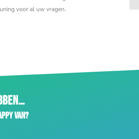
uning voor al uw vragen.
EBBEN…
appy van?