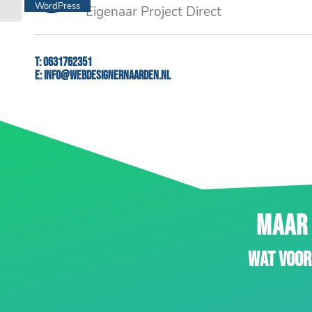
WordPress
Eigenaar Project Direct
website
T:
0631762351
E:
info@webdesignernaarden.nl
MAAR 
Wat voor