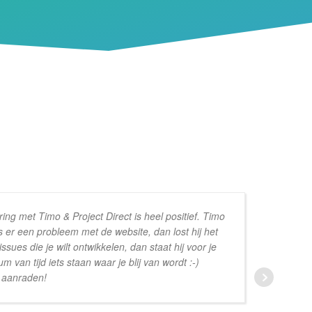
ring met Timo & Project Direct is heel positief. Timo
s er een probleem met de website, dan lost hij het
vo
issues die je wilt ontwikkelen, dan staat hij voor je
wa
m van tijd iets staan waar je blij van wordt :-)
r aanraden!