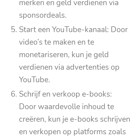
merken en geld verdienen via
sponsordeals.
Start een YouTube-kanaal: Door
video’s te maken en te
monetariseren, kun je geld
verdienen via advertenties op
YouTube.
Schrijf en verkoop e-books:
Door waardevolle inhoud te
creëren, kun je e-books schrijven
en verkopen op platforms zoals