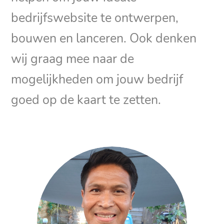
bedrijfswebsite te ontwerpen,
bouwen en lanceren. Ook denken
wij graag mee naar de
mogelijkheden om jouw bedrijf
goed op de kaart te zetten.