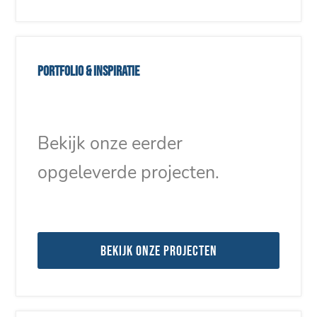
Portfolio & inspiratie
Bekijk onze eerder
opgeleverde projecten.
Bekijk onze projecten