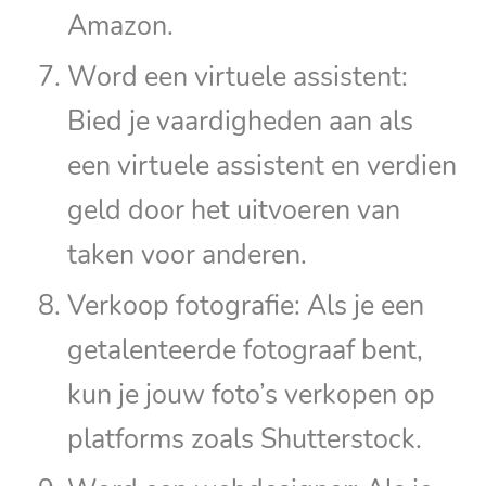
Amazon.
Word een virtuele assistent:
Bied je vaardigheden aan als
een virtuele assistent en verdien
geld door het uitvoeren van
taken voor anderen.
Verkoop fotografie: Als je een
getalenteerde fotograaf bent,
kun je jouw foto’s verkopen op
platforms zoals Shutterstock.