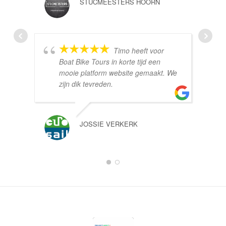
STUCMEESTERS HOORN
Timo heeft voor
Boat Bike Tours in korte tijd een
mooie platform website gemaakt. We
zijn dik tevreden.
JOSSIE VERKERK
1
2