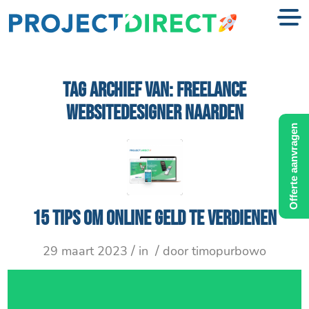
TAG ARCHIEF VAN:
FREELANCE
WEBSITEDESIGNER NAARDEN
Offerte aanvragen
15 tips om online geld te verdienen
/
/
29 maart 2023
in
door
timopurbowo