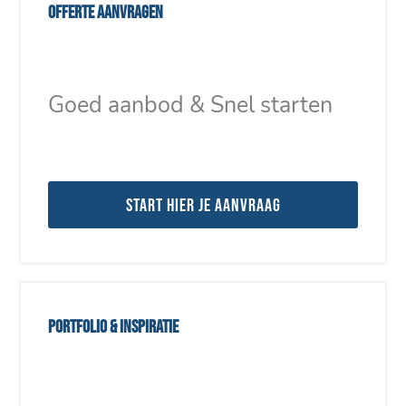
Offerte aanvragen
Goed aanbod & Snel starten
Start hier je aanvraag
Portfolio & inspiratie