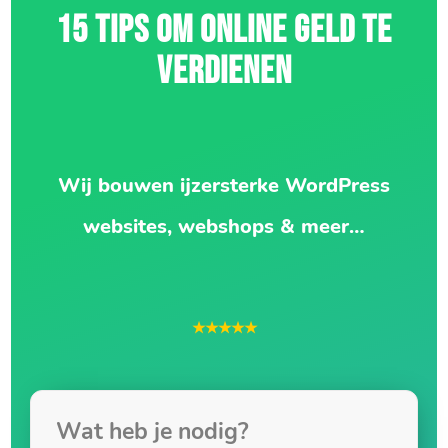
15 TIPS OM ONLINE GELD TE
VERDIENEN
Wij bouwen ijzersterke WordPress
websites, webshops & meer…
★★★★★
Wat heb je nodig?