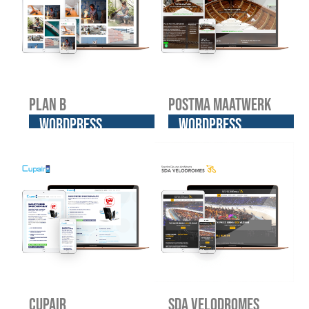
Plan B
Postma Maatwerk
WordPress
WordPress
website
website
Cupair
SDA Velodromes