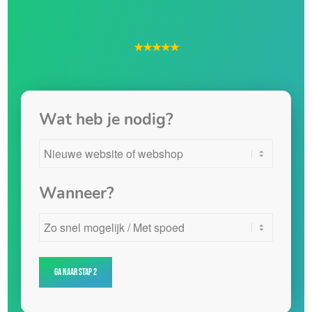
★★★★★
Wat heb je nodig?
Wanneer?