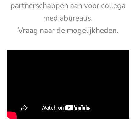
partnerschappen aan voor collega
mediabureaus.
Vraag naar de mogelijkheden.