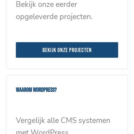
Bekijk onze eerder
opgeleverde projecten.
Bekijk onze projecten
Waarom WordPress?
Vergelijk alle CMS systemen
met WordPress.