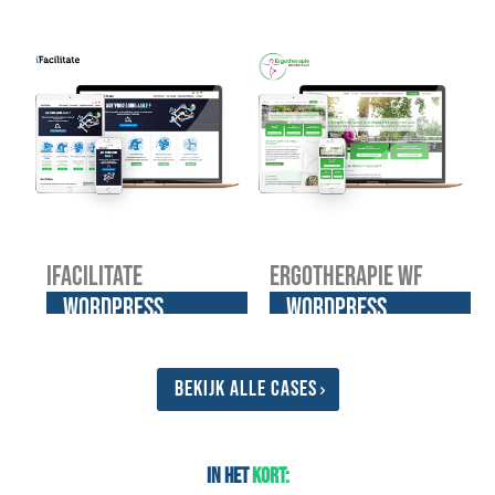
website
website
iFacilitate
Ergotherapie WF
WordPress
WordPress
website
website
Bekijk alle cases
In het
kort: