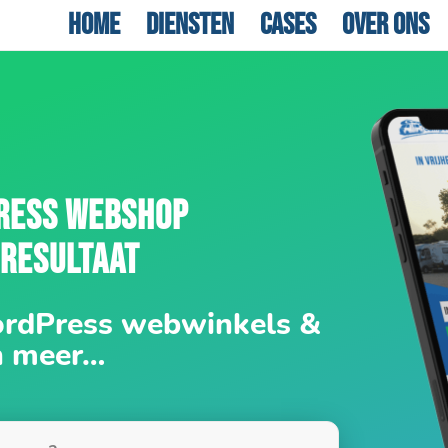
Home
Diensten
Cases
Over ons
RESS WEBSHOP
 RESULTAAT
ordPress webwinkels &
n meer…